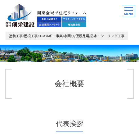
関東全域で住宅リフォ
塗装工事/屋根工事/エネルギー事業/水回り/仮設足場/防水・シーリング工事
ホーム
業務内容・ご依頼の流れ
会社概要
施工事例
会社概要
お問い合わせ
代表挨拶