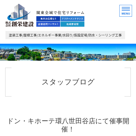
関東全域で住宅リフォ
塗装工事/屋根工事/エネルギー事業/水回り/仮設足場/防水・シーリング工事
ホーム
業務内容・ご依頼の流れ
スタッフブログ
施工事例
会社概要
お問い合わせ
ドン・キホーテ環八世田谷店にて催事開
催！