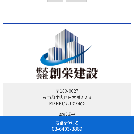
〒103-0027
東京都中央区日本橋2-2-3
RISHEビルUCF402
電話番号
03-6403-3869
電話をかける
03-6403-3869
営業時間