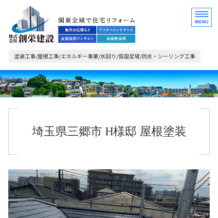
関東全域で住宅リフォ
塗装工事/屋根工事/エネルギー事業/水回り/仮設足場/防水・シーリング工事
ホーム
業務内容・ご依頼の流れ
埼玉県三郷市 H様邸 屋根塗装
施工事例
会社概要
お問い合わせ