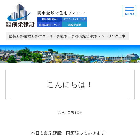
関東全域で住宅リフォ
塗装工事/屋根工事/エネルギー事業/水回り/仮設足場/防水・シーリング工事
ホーム
業務内容・ご依頼の流れ
こんにちは！
施工事例
会社概要
こんにちは✨
お問い合わせ
本日も創栄建設一同頑張っていきます！