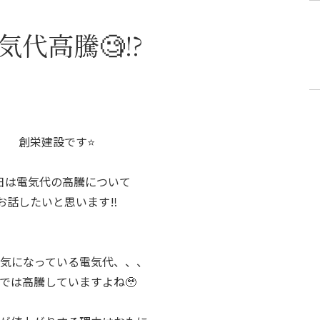
気代高騰🧐⁉️
創栄建設です⭐️
日は電気代の高騰について
お話したいと思います‼️
気になっている電気代、、、
では高騰していますよね🥹