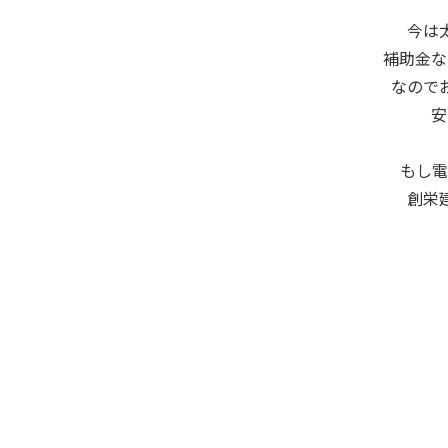
今は
補助金な
なので
安
もし電
創栄