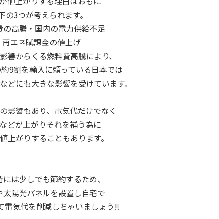
が値上がりする理由はおもに
下の3つが考えられます。
費の高騰・国内の電力供給不足
・再エネ賦課金の値上げ
影響からくる燃料費高騰により、
の約9割を輸入に頼っている日本では
などにも大きな影響を受けています。
の影響もあり、電気代だけでなく
などが上がりそれを補う為に
値上がりすることもあります。
時には少しでも節約するため、
や太陽光パネルを設置し自宅で
て電気代を削減しちゃいましょう‼️