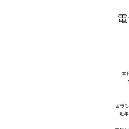
電
本
皆様も
近年