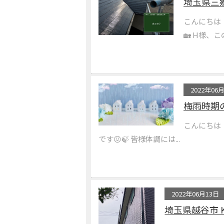
埼玉県三郷
こんにちは
🏡 H様、こ
2022年06
梅雨時期
こんにちは
です😖🍃 皆様体調には...
2022年06月13日
埼玉県越谷市 