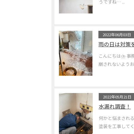
うですね… ...
2022年06月03日
雨の日は対策
こんにちは⛈ 事
崩されないようお気
2022年05月21日
水漏れ調査！
何かと悩まされる
塗装を工事してくだ